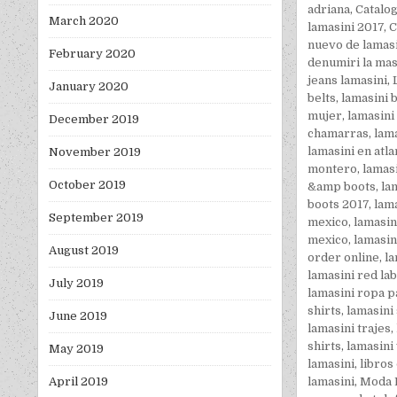
adriana
,
Catalo
March 2020
lamasini 2017
,
C
nuevo de lamas
February 2020
denumiri la mas
jeans lamasini
,
January 2020
belts
,
lamasini 
mujer
,
lamasini
December 2019
chamarras
,
lama
lamasini en atla
November 2019
montero
,
lamasi
October 2019
&amp boots
,
la
boots 2017
,
lama
September 2019
mexico
,
lamasin
mexico
,
lamasin
August 2019
order online
,
la
lamasini red lab
July 2019
lamasini ropa 
shirts
,
lamasini 
June 2019
lamasini trajes
,
shirts
,
lamasini
May 2019
lamasini
,
libros
lamasini
,
Moda 
April 2019