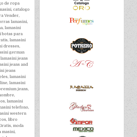
go de ropa
masini
,
catalogo
ra Vender
,
orras lamasini
,
na
,
lamasini
i botas para
atis
,
lamasini
ni dresses
,
asini german
,
lamasini jeans
asini jeans and
ni jeans
eles
,
lamasini
line
,
lamasini
 premium jeans
,
 hombre
,
cos
,
lamasini
masini telefono
,
asini western
icos
,
libro
ratis
,
moda
a masini
,