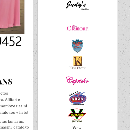
ANS
uctos
ra.
Afiliarte
 membresias ni
tálogos y listo!
otas lamasini
,
masini
,
catalogo