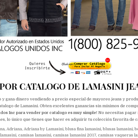
POR CATALOGO DE LAMASINI JE
io y gana dinero vendiendo a precio especial de mayoreo jeans y prod
atalogo de Lamasini. Obten excelentes ganancias sin mínimos de comp
dos Inc para vender por catalogo es muy simple!
No necesitas pagar
s, lo único que tienes que hacer es adquirir tu colección favorita de ca
ana
,
Adriana
,
Adriana by Lamasini
,
blusa fina lamasini
,
blusas lamasini
,
b
lamasini
,
camisas lamasini
,
camisas lamasini 2017
,
camisas vaqueras la