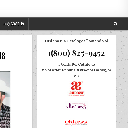
🦠😷 COVID-19
Ordena tus Catalogos llamando al
1(800) 825-9452
18
#VentaPorCatalogo
#NoOrdenMinima
#PreciosDeMayor
eo