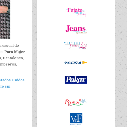
 casual de
es:
Para Mujer
s, Pantalones,
Sombreros,
stados Unidos
,
fe sin