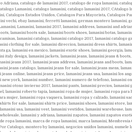
go Adriana
,
catalogo de lamasini 2017
,
catalogo de ropa lamasini
,
catalo
atalogo Lamasini
,
catalogo lamasini
,
catalogo lamasini 2017
,
CAtalogo l
ini
,
Catalogos Estados Unidos
,
Catalogos Para Mayorista
,
Catalogos Pa
ini vechi
,
ebay lamasini
,
ferretti lamasini
,
german montero lamasini
,
g
Lamasini
,
Lamasini
,
lamasini 2017
,
lamasini address
,
lamasini and adria
boots
,
lamasini boots sale
,
lamasini boots shoes
,
lamasini botas
,
lamasin
 camisas
,
lamasini catalogo
,
lamasini catalogo 2017
,
lamasini catalogo gr
sini clothing for sale
,
lamasini direccion
,
lamasini dress shirts
,
lamasi
nta ga
,
lamasini en mexico
,
lamasini exotic shoes
,
lamasini georgia
,
lam
ni italy design
,
lamasini jackets
,
lamasini jeans
,
lamasini jeans & boots
masini jeans 2017
,
lamasini jeans address
,
lamasini jeans and boots
,
lam
sini jeans catalogo
,
lamasini jeans for sale
,
lamasini jeans mens
,
lamasi
i jeans online
,
lamasini jeans price
,
lamasini jeans usa
,
lamasini los ang
i new york
,
lamasini number
,
lamasini numero de telefono
,
lamasini on
masini otono invierno 2017
,
lamasini pants
,
lamasini precios
,
lamasini
el
,
lamasini roberto tapia
,
lamasini ropa de mujer
,
lamasini ropa para
para mujer
,
lamasini ropa vaquera
,
lamasini ropa y calzado
,
lamasini sa
shirts for sale
,
lamasini shirts price
,
lamasini shoes
,
lamasini store
,
la
lamasini usa
,
lamasini vest
,
lamasini vestidos
,
lamasini warehouse
,
lam
 wholesale
,
lamasini y adriana
,
lamasini zapatos
,
lamasini zapatos exot
 de ropa lamasini
,
marca de ropa lamasini
,
marca lamasini
,
Membresia G
Por Catalogo
,
montero by lamasini
,
negocios unidos lamasini
,
numele l