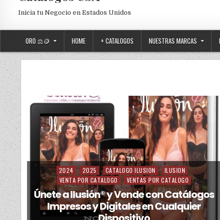
Inicia tu Negocio en Estados Unidos
ORO ⚖️🪙
HOME
+ CATALOGOS
NUESTRAS MARCAS
2024
2025
CATALOGO ILUSION
ILUSION
Posted in
VENTA POR CATALOGO
VENTAS POR CATALOGO
Únete a Ilusión® y Vende con Catálogos
Impresos y Digitales en Cualquier
Dispositivo