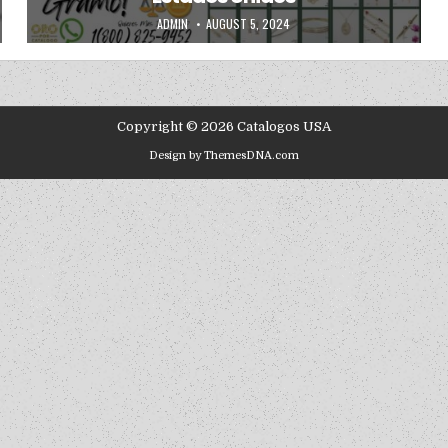
AUTHOR:
PUBLISHED DATE:
ADMIN
AUGUST 5, 2024
Copyright © 2026 Catalogos USA
Design by ThemesDNA.com