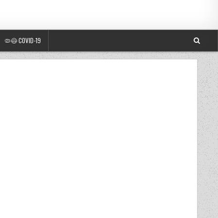
🦠😷 COVID-19