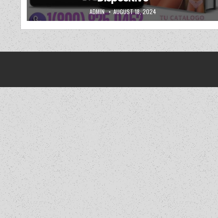
AUTHOR:
PUBLISHED DATE:
ADMIN
AUGUST 18, 2024