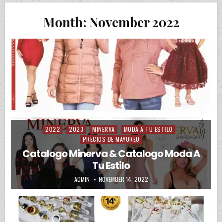
Month:
November 2022
2022
2023
MINERVA
MODA A TU ESTILO
Posted in
PRECIOS DE MAYOREO
Catalogo Minerva & Catalogo Moda A
Tu Estilo
AUTHOR:
PUBLISHED DATE:
ADMIN
NOVEMBER 14, 2022