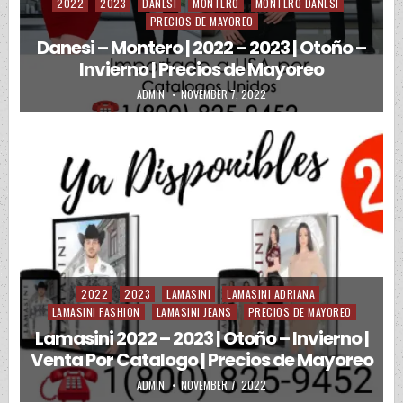
2022
2023
DANESI
MONTERO
MONTERO DANESI
Posted in
PRECIOS DE MAYOREO
Danesi – Montero | 2022 – 2023 | Otoño –
Invierno | Precios de Mayoreo
AUTHOR:
PUBLISHED DATE:
ADMIN
NOVEMBER 7, 2022
2022
2023
LAMASINI
LAMASINI ADRIANA
Posted in
LAMASINI FASHION
LAMASINI JEANS
PRECIOS DE MAYOREO
Lamasini 2022 – 2023 | Otoño – Invierno |
Venta Por Catalogo | Precios de Mayoreo
AUTHOR:
PUBLISHED DATE:
ADMIN
NOVEMBER 7, 2022