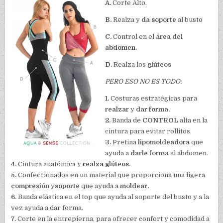
A.
Corte Alto.
B.
Realza y
da soporte
al busto
C.
Control en el
área del
abdomen.
D.
Realza los
glúteos
PERO ESO NO ES TODO:
1.
Costuras estratégicas para
realzar
y
dar forma.
2.
Banda de
CONTROL
alta en la
cintura para evitar rollitos.
3.
Pretina
lipomoldeadora
que
ayuda a
darle forma
al abdomen.
4.
Cintura anatómica y
realza glúteos.
5.
Confeccionados en un material que proporciona una ligera
compresión
y
soporte
que ayuda a
moldear.
6.
Banda elástica en el top que ayuda al soporte del busto y a la
vez ayuda a dar forma.
7.
Corte en la entrepierna, para ofrecer confort y comodidad a