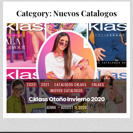
Category:
Nuevos Catalogos
2020
2021
CATALOGOS CKLASS
CKLASS
Posted in
NUEVOS CATALOGOS
Cklass Otoño Invierno 2020
AUTHOR:
PUBLISHED DATE:
ADMIN
AUGUST 11, 2020