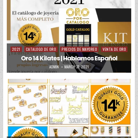
2021
CATALOGO DE ORO
PRECIOS DE MAYOREO
VENTA DE ORO
Posted in
Oro 14 Kilates | Hablamos Español
AUTHOR:
PUBLISHED DATE:
ADMIN
MARCH 31, 2021