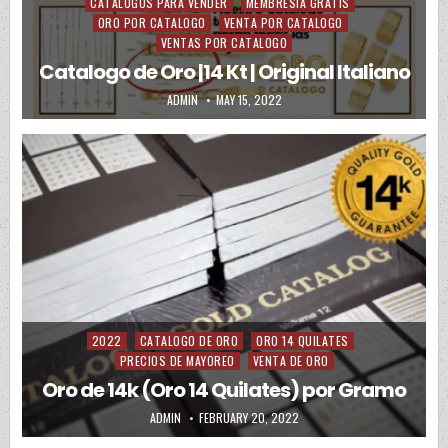
CATALOGOS PARA VENDER
MEMBRESIA GRATIS
ORO POR CATALOGO
VENTA POR CATALOGO
VENTAS POR CATALOGO
Catalogo de Oro |14 Kt | Original Italiano
AUTHOR:
PUBLISHED DATE:
ADMIN
MAY 15, 2022
2022
CATALOGO DE ORO
ORO 14 QUILATES
Posted in
PRECIOS DE MAYOREO
VENTA DE ORO
Oro de 14k (Oro 14 Quilates) por Gramo
AUTHOR:
PUBLISHED DATE:
ADMIN
FEBRUARY 20, 2022