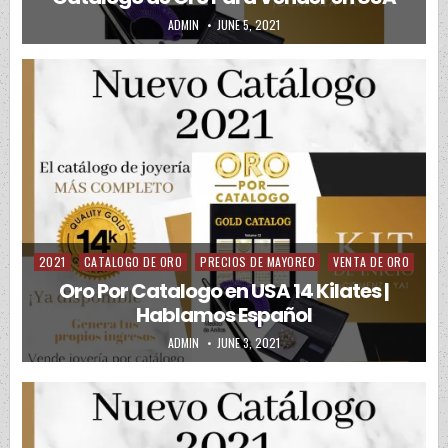
AUTHOR:
PUBLISHED DATE:
ADMIN
JUNE 5, 2021
2021
CATALOGO DE ORO
PRECIOS DE MAYOREO
VENTA DE ORO
Posted in
Oro Por Catalogo en USA 14 Kilates |
Hablamos Español
AUTHOR:
PUBLISHED DATE:
ADMIN
JUNE 3, 2021