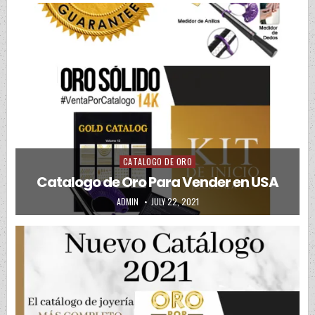
CATALOGO DE ORO
Posted in
Catalogo de Oro Para Vender en USA
AUTHOR:
PUBLISHED DATE:
ADMIN
JULY 22, 2021