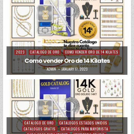
2023
CATALOGO DE ORO
COMO VENDER ORO DE 14 KILATES
Posted in
Como vender Oro de 14 Kilates
AUTHOR:
PUBLISHED DATE:
ADMIN
JANUARY 17, 2023
CATALOGO DE ORO
CATALOGOS ESTADOS UNIDOS
Posted in
CATALOGOS GRATIS
CATALOGOS PARA MAYORISTA