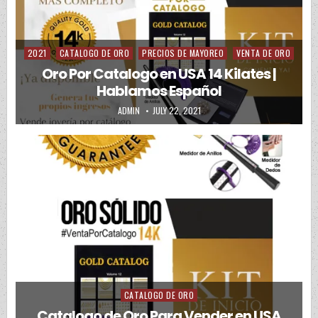
2021
CATALOGO DE ORO
PRECIOS DE MAYOREO
VENTA DE ORO
Posted in
Oro Por Catalogo en USA 14 Kilates |
Hablamos Español
AUTHOR:
PUBLISHED DATE:
ADMIN
JULY 22, 2021
CATALOGO DE ORO
Posted in
Catalogo de Oro Para Vender en USA