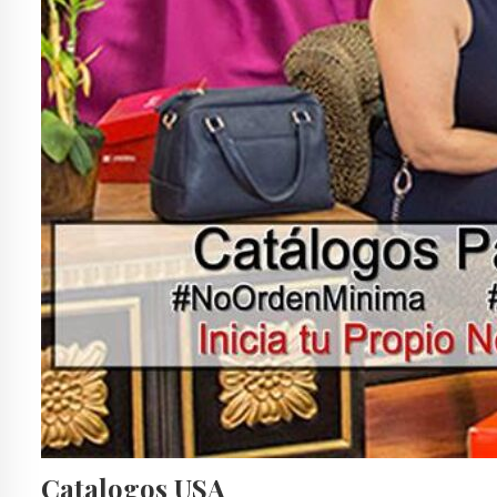
ANDREA BOTAS Y BOTINES
ANDREA BOTAS Y BOTINES 2018
ANDREA BOTAS Y CALZADO
ANDREA BOTAS YOUTUBE
ANDREA CABALLERO
ANDREA CALZADO 2017
ANDREA CATALOGO ANDREA
ANDREA CATALOGO CD JUAREZ
ANDREA CATALOGO DEPORTIVO 2017
ANDREA CATALOGO TEENS
ANDREA CATALOGOS 2016
ANDREA CATÁLOGOS ANDREA
ANDREA CATALOGOS DIGITALES OTOÑO INVIERNO 2018
ANDREA CATALOGOS HOMBRE
ANDREA CATALOGOS MEXICO 2016
ANDREA CATALOGOS ONLINE
ANDREA CATALOGOS OTOÑO INVIERNO 2018 EN LINEA
ANDREA CATALOGOS TIJUANA
ANDREA CERRADO
ANDREA CERRADO VERANO 2017
ANDREA COM CATALOGOS 2016
ANDREA COM CATALOGOS 2017
ANDREA COM OTOÑO INVIERNO 2016
ANDREA CONFORT
ANDREA DAMA
ANDREA DAMA VERANO 2018
ANDREA DE MEXICO
ANDREA DEPORTIVO
ANDREA EN EL NOMBRE DEL DISEÑO
ANDREA EN EL NOMBRE DEL DISEÑO 2017
ANDREA EN EL NOMBRE DEL DISEÑO BOTAS
ANDREA EN EL NOMBRE DEL DISEÑO CATÁLOGOS
ANDREA EN EL NOMBRE DEL DISEÑO MEXICO
ANDREA EN ESTADOS UNIDOS
ANDREA EN LINEA
ANDREA EN NOMBRE DEL DISEÑO CATALOGOS
ANDREA ES
Catalogos USA
ANDREA ESTADOS UNIDOS
ANDREA FERRATO