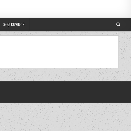
🦠😷 COVID-19