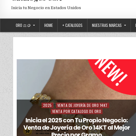
Inicia tu Negocio en Estados Unidos
ORO ⚖️🪙
HOME
+ CATALOGOS
NUESTRAS MARCAS
2025
VENTA DE JOYERÍA DE ORO 14KT
Posted in
VENTA POR CATALOGO DE ORO
Inicia el 2025 con Tu Propio Negocio:
Venta de Joyería de Oro 14KT al Mejor
Precio por Gramo