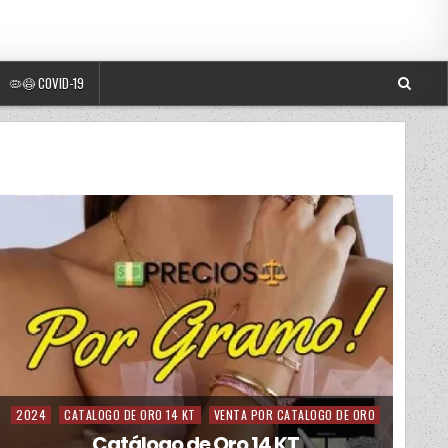
🦠😷 COVID-19
2024
CATALOGO DE ORO 14 KT
VENTA POR CATALOGO DE ORO
Posted in
Catálogo de Oro 14 KT