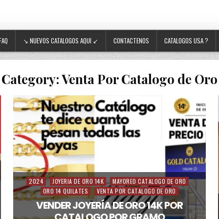
FAQ
↘ NUEVOS CATALOGOS AQUI ↙
CONTACTENOS
CATALOGOS USA ?
Category:
Venta Por Catalogo de Oro
2024
JOYERIA DE ORO 14K
MAYOREO CATALOGO DE ORO
Posted in
ORO 14 QUILATES
VENTA POR CATALOGO DE ORO
VENDER JOYERÍA DE ORO 14K POR
CATALOGO POR GRAMO