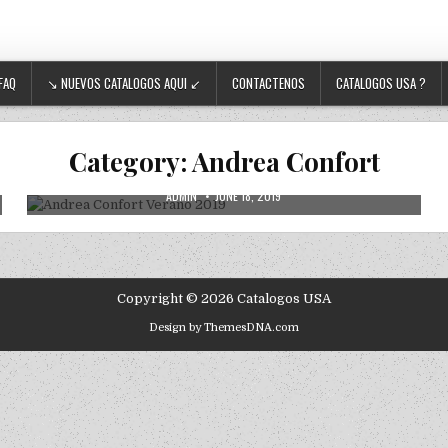
FAQ
↘ NUEVOS CATALOGOS AQUI ↙
CONTACTENOS
CATALOGOS USA ?
2019
ANDREA
ANDREA CONFORT
CATALOGOS DIGITALES
Posted in
CATALOGOS ESTADOS UNIDOS
PRECIOS DE MAYOREO
VENTA POR CATALOGO
VENTAS POR CATALOGO
Category:
Andrea Confort
Andrea Confort Verano 2019
AUTHOR:
PUBLISHED DATE:
ADMIN
JUNE 18, 2019
Copyright © 2026 Catalogos USA
Design by ThemesDNA.com