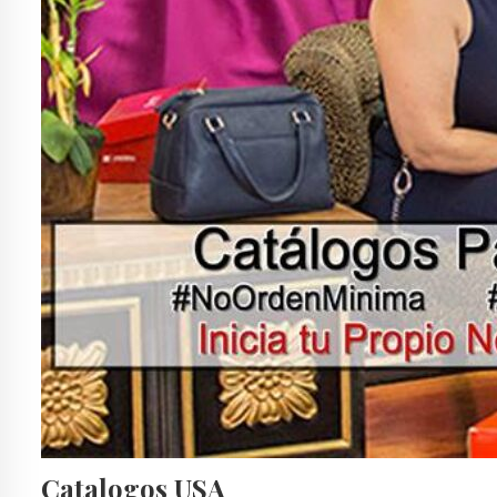
ANDREA BOTAS Y BOTINES
ANDREA BOTAS Y BOTINES 2018
ANDREA BOTAS Y CALZADO
ANDREA BOTAS YOUTUBE
ANDREA CABALLERO
ANDREA CALZADO 2017
ANDREA CATALOGO ANDREA
ANDREA CATALOGO CD JUAREZ
ANDREA CATALOGO DEPORTIVO 2017
ANDREA CATALOGO TEENS
ANDREA CATALOGOS 2016
ANDREA CATÁLOGOS ANDREA
ANDREA CATALOGOS DIGITALES OTOÑO INVIERNO 2018
ANDREA CATALOGOS HOMBRE
ANDREA CATALOGOS MEXICO 2016
ANDREA CATALOGOS ONLINE
ANDREA CATALOGOS OTOÑO INVIERNO 2018 EN LINEA
ANDREA CATALOGOS TIJUANA
ANDREA CERRADO
ANDREA CERRADO VERANO 2017
ANDREA COM CATALOGOS 2016
ANDREA COM CATALOGOS 2017
ANDREA COM OTOÑO INVIERNO 2016
ANDREA CONFORT
ANDREA DAMA
ANDREA DAMA VERANO 2018
ANDREA DE MEXICO
ANDREA DEPORTIVO
ANDREA EN EL NOMBRE DEL DISEÑO
ANDREA EN EL NOMBRE DEL DISEÑO 2017
ANDREA EN EL NOMBRE DEL DISEÑO BOTAS
ANDREA EN EL NOMBRE DEL DISEÑO CATÁLOGOS
ANDREA EN EL NOMBRE DEL DISEÑO MEXICO
ANDREA EN ESTADOS UNIDOS
ANDREA EN LINEA
ANDREA EN NOMBRE DEL DISEÑO CATALOGOS
ANDREA ES
Catalogos USA
ANDREA ESTADOS UNIDOS
ANDREA FERRATO