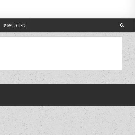
🦠😷 COVID-19