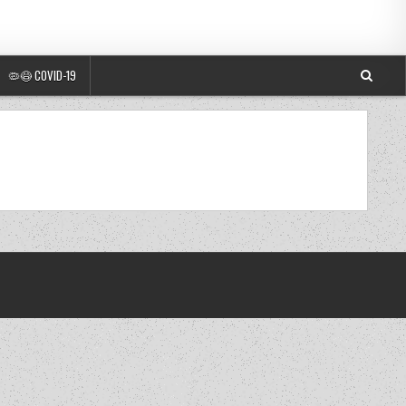
🦠😷 COVID-19