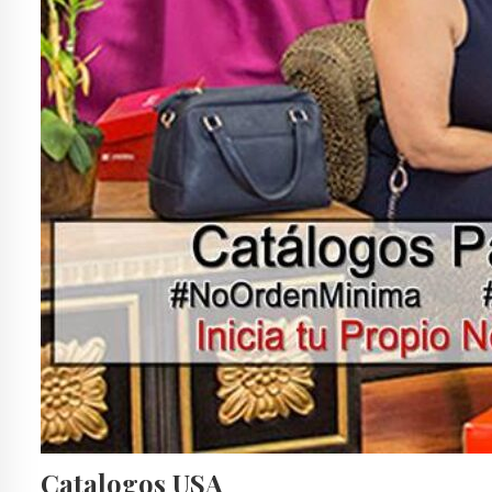
ANDREA BOTAS Y BOTINES
ANDREA BOTAS Y BOTINES 2018
ANDREA BOTAS Y CALZADO
ANDREA BOTAS YOUTUBE
ANDREA CABALLERO
ANDREA CALZADO 2017
ANDREA CATALOGO ANDREA
ANDREA CATALOGO CD JUAREZ
ANDREA CATALOGO DEPORTIVO 2017
ANDREA CATALOGO TEENS
ANDREA CATALOGOS 2016
ANDREA CATÁLOGOS ANDREA
ANDREA CATALOGOS DIGITALES OTOÑO INVIERNO 2018
ANDREA CATALOGOS HOMBRE
ANDREA CATALOGOS MEXICO 2016
ANDREA CATALOGOS ONLINE
ANDREA CATALOGOS OTOÑO INVIERNO 2018 EN LINEA
ANDREA CATALOGOS TIJUANA
ANDREA CERRADO
ANDREA CERRADO VERANO 2017
ANDREA COM CATALOGOS 2016
ANDREA COM CATALOGOS 2017
ANDREA COM OTOÑO INVIERNO 2016
ANDREA CONFORT
ANDREA DAMA
ANDREA DAMA VERANO 2018
ANDREA DE MEXICO
ANDREA DEPORTIVO
ANDREA EN EL NOMBRE DEL DISEÑO
ANDREA EN EL NOMBRE DEL DISEÑO 2017
ANDREA EN EL NOMBRE DEL DISEÑO BOTAS
ANDREA EN EL NOMBRE DEL DISEÑO CATÁLOGOS
ANDREA EN EL NOMBRE DEL DISEÑO MEXICO
ANDREA EN ESTADOS UNIDOS
ANDREA EN LINEA
ANDREA EN NOMBRE DEL DISEÑO CATALOGOS
ANDREA ES
Catalogos USA
ANDREA ESTADOS UNIDOS
ANDREA FERRATO