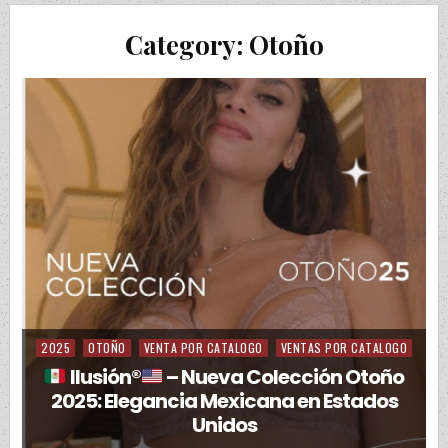
Category:
Otoño
2025
OTOÑO
VENTA POR CATALOGO
VENTAS POR CATALOGO
Posted in
Ilusión
®️
– Nueva Colección Otoño
2025: Elegancia Mexicana en Estados
Unidos