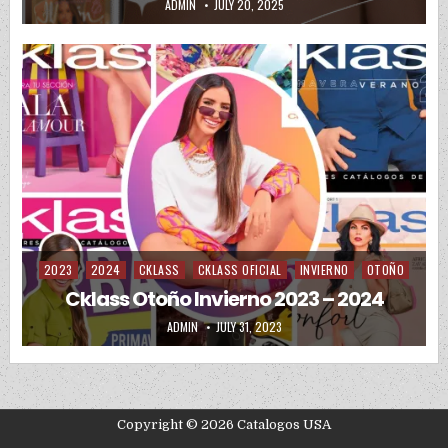
AUTHOR:
PUBLISHED DATE:
ADMIN
JULY 20, 2025
2023
2024
CKLASS
CKLASS OFICIAL
INVIERNO
OTOÑO
Posted in
Cklass Otoño Invierno 2023 – 2024
AUTHOR:
PUBLISHED DATE:
ADMIN
JULY 31, 2023
Copyright © 2026 Catalogos USA