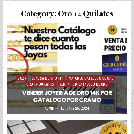
Category:
Oro 14 Quilates
2024
JOYERIA DE ORO 14K
MAYOREO CATALOGO DE ORO
Posted in
ORO 14 QUILATES
VENTA POR CATALOGO DE ORO
VENDER JOYERÍA DE ORO 14K POR
CATALOGO POR GRAMO
AUTHOR:
PUBLISHED DATE:
ADMIN
FEBRUARY 25, 2024