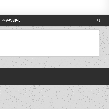
🦠😷 COVID-19