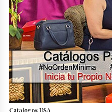
ANDREA BOTAS Y BOTINES
ANDREA BOTAS Y BOTINES 2018
ANDREA BOTAS Y CALZADO
ANDREA BOTAS YOUTUBE
ANDREA CABALLERO
ANDREA CALZADO 2017
ANDREA CATALOGO ANDREA
ANDREA CATALOGO CD JUAREZ
ANDREA CATALOGO DEPORTIVO 2017
ANDREA CATALOGO TEENS
ANDREA CATALOGOS 2016
ANDREA CATÁLOGOS ANDREA
ANDREA CATALOGOS DIGITALES OTOÑO INVIERNO 2018
ANDREA CATALOGOS HOMBRE
ANDREA CATALOGOS MEXICO 2016
ANDREA CATALOGOS ONLINE
ANDREA CATALOGOS OTOÑO INVIERNO 2018 EN LINEA
ANDREA CATALOGOS TIJUANA
ANDREA CERRADO
ANDREA CERRADO VERANO 2017
ANDREA COM CATALOGOS 2016
ANDREA COM CATALOGOS 2017
ANDREA COM OTOÑO INVIERNO 2016
ANDREA CONFORT
ANDREA DAMA
ANDREA DAMA VERANO 2018
ANDREA DE MEXICO
ANDREA DEPORTIVO
ANDREA EN EL NOMBRE DEL DISEÑO
ANDREA EN EL NOMBRE DEL DISEÑO 2017
ANDREA EN EL NOMBRE DEL DISEÑO BOTAS
ANDREA EN EL NOMBRE DEL DISEÑO CATÁLOGOS
ANDREA EN EL NOMBRE DEL DISEÑO MEXICO
ANDREA EN ESTADOS UNIDOS
ANDREA EN LINEA
ANDREA EN NOMBRE DEL DISEÑO CATALOGOS
ANDREA ES
Catalogos USA
ANDREA ESTADOS UNIDOS
ANDREA FERRATO