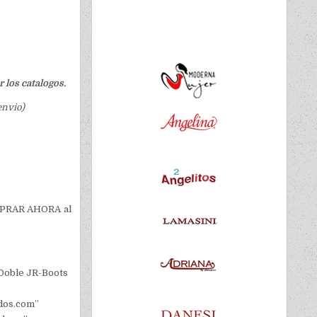
 los catalogos.
envio)
COMPRAR AHORA al
 Doble JR-Boots
idos.com”