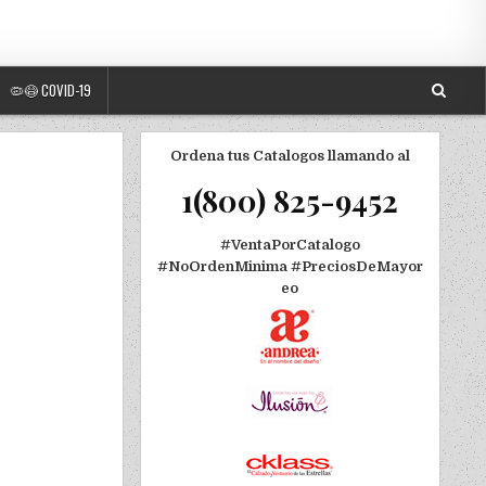
🦠😷 COVID-19
Ordena tus Catalogos llamando al
1(800) 825-9452
#VentaPorCatalogo
#NoOrdenMinima
#PreciosDeMayor
eo