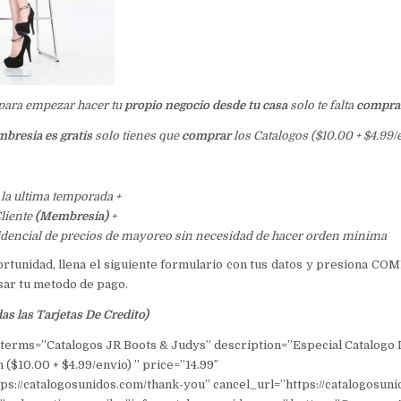
o para empezar hacer tu
propio negocio desde tu casa
solo te falta
comprar
bresia es gratis
solo tienes que
comprar
los Catalogos ($10.00 + $4.99/
 la ultima temporada +
liente
(Membresia)
+
idencial de precios de mayoreo sin necesidad de hacer orden minima
ortunidad, llena el siguiente formulario con tus datos y presiona 
esar tu metodo de pago.
s las Tarjetas De Credito)
terms=”Catalogos JR Boots & Judys” description=”Especial Catalogo
 ($10.00 + $4.99/envio) ” price=”14.99″
ps://catalogosunidos.com/thank-you” cancel_url=”https://catalogosun