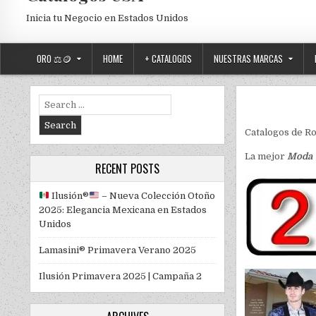
Inicia tu Negocio en Estados Unidos
ORO ⚖️🪙
HOME
+ CATALOGOS
NUESTRAS MARCAS
Search for:
Catalogos de Ro
La mejor
Moda V
RECENT POSTS
Ilusión
®️
– Nueva Colección Otoño
2025: Elegancia Mexicana en Estados
Unidos
Lamasini® Primavera Verano 2025
Ilusión Primavera 2025 | Campaña 2