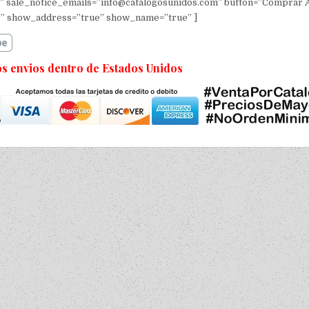
” sale_notice_emails=”info@catalogosunidos.com” button=”Comprar 
” show_address=”true” show_name=”true” ]
s envios dentro de Estados Unidos