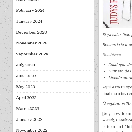
February 2024
January 2024
December 2023
Si ya estas list
November 2023
Recuerda la
mem
September 2023
Recibiras
:
Catalogos de
July 2023
Numero de C
June 2023
Listado conf
May 2023
Aqui esta tu op
final para ingr
April 2023
(Aceptamos Toda
March 2023
[buy-now-form 
January 2023
& Judys Fashion
return_url=”htt
November 2022