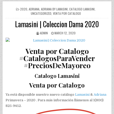
POSTED IN
2020
,
ADRIANA
,
ADRIANA BY LAMASINI
,
CATALOGO LAMASINI
,
UNCATEGORIZED
,
VENTA POR CATALOGO
Lamasini | Coleccion Dama 2020
AUTHOR:
PUBLISHED DATE:
ADMIN
MARCH 12, 2020
Venta por Catalogo
#CatalogosParaVender
#PreciosDeMayoreo
Catalogo Lamasini
Venta por Catalogo
Ya está disponible nuestro nuevo catálogo
Lamasini
&
Adriana
Primavera – 2020 . Para más información llámenos al 1(800)
825-9452.