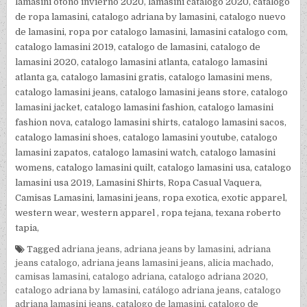
lamasini otoño invierno 2020, lamasini catalogo 2020, catalogo
de ropa lamasini, catalogo adriana by lamasini, catalogo nuevo
de lamasini, ropa por catalogo lamasini, lamasini catalogo com,
catalogo lamasini 2019, catalogo de lamasini, catalogo de
lamasini 2020, catalogo lamasini atlanta, catalogo lamasini
atlanta ga, catalogo lamasini gratis, catalogo lamasini mens,
catalogo lamasini jeans, catalogo lamasini jeans store, catalogo
lamasini jacket, catalogo lamasini fashion, catalogo lamasini
fashion nova, catalogo lamasini shirts, catalogo lamasini sacos,
catalogo lamasini shoes, catalogo lamasini youtube, catalogo
lamasini zapatos, catalogo lamasini watch, catalogo lamasini
womens, catalogo lamasini quilt, catalogo lamasini usa, catalogo
lamasini usa 2019, Lamasini Shirts, Ropa Casual Vaquera,
Camisas Lamasini, lamasini jeans, ropa exotica, exotic apparel,
western wear, western apparel , ropa tejana, texana roberto
tapia,
Tagged
adriana jeans
,
adriana jeans by lamasini
,
adriana
jeans catalogo
,
adriana jeans lamasini jeans
,
alicia machado
,
camisas lamasini
,
catalogo adriana
,
catalogo adriana 2020
,
catalogo adriana by lamasini
,
catálogo adriana jeans
,
catalogo
adriana lamasini jeans
,
catalogo de lamasini
,
catalogo de