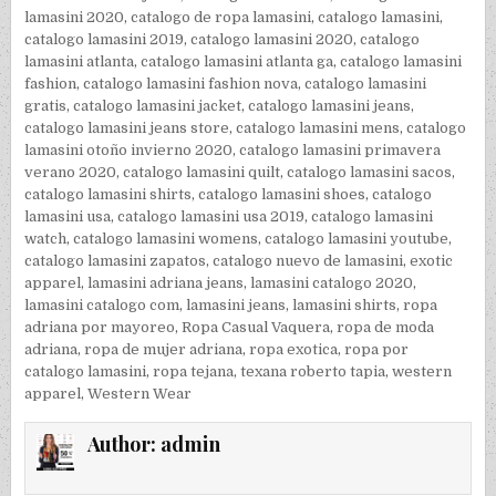
lamasini 2020
,
catalogo de ropa lamasini
,
catalogo lamasini
,
catalogo lamasini 2019
,
catalogo lamasini 2020
,
catalogo
lamasini atlanta
,
catalogo lamasini atlanta ga
,
catalogo lamasini
fashion
,
catalogo lamasini fashion nova
,
catalogo lamasini
gratis
,
catalogo lamasini jacket
,
catalogo lamasini jeans
,
catalogo lamasini jeans store
,
catalogo lamasini mens
,
catalogo
lamasini otoño invierno 2020
,
catalogo lamasini primavera
verano 2020
,
catalogo lamasini quilt
,
catalogo lamasini sacos
,
catalogo lamasini shirts
,
catalogo lamasini shoes
,
catalogo
lamasini usa
,
catalogo lamasini usa 2019
,
catalogo lamasini
watch
,
catalogo lamasini womens
,
catalogo lamasini youtube
,
catalogo lamasini zapatos
,
catalogo nuevo de lamasini
,
exotic
apparel
,
lamasini adriana jeans
,
lamasini catalogo 2020
,
lamasini catalogo com
,
lamasini jeans
,
lamasini shirts
,
ropa
adriana por mayoreo
,
Ropa Casual Vaquera
,
ropa de moda
adriana
,
ropa de mujer adriana
,
ropa exotica
,
ropa por
catalogo lamasini
,
ropa tejana
,
texana roberto tapia
,
western
apparel
,
Western Wear
Author:
admin