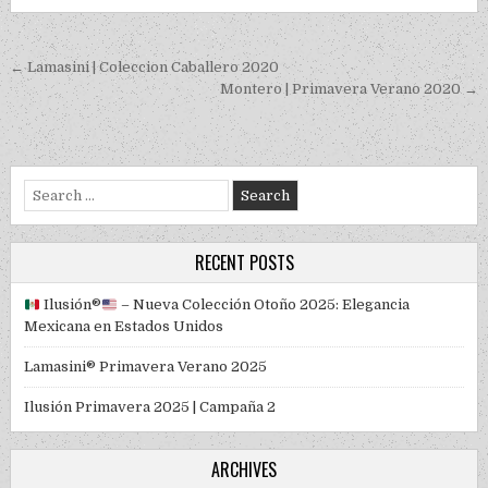
Post navigation
← Lamasini | Coleccion Caballero 2020
Montero | Primavera Verano 2020 →
Search for:
RECENT POSTS
Ilusión
®️
– Nueva Colección Otoño 2025: Elegancia
Mexicana en Estados Unidos
Lamasini® Primavera Verano 2025
Ilusión Primavera 2025 | Campaña 2
ARCHIVES