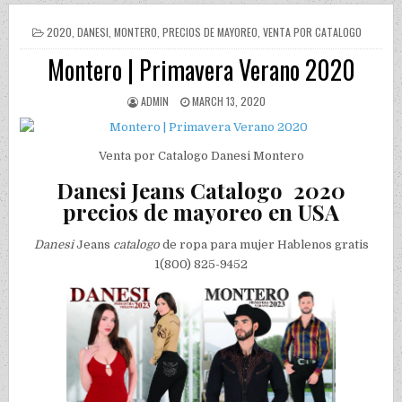
POSTED IN
2020
,
DANESI
,
MONTERO
,
PRECIOS DE MAYOREO
,
VENTA POR CATALOGO
Montero | Primavera Verano 2020
AUTHOR:
PUBLISHED DATE:
ADMIN
MARCH 13, 2020
Venta por Catalogo Danesi Montero
Danesi Jeans Catalogo 2020
precios de mayoreo en USA
Danesi
Jeans
catalogo
de ropa para mujer Hablenos gratis
1(800) 825-9452