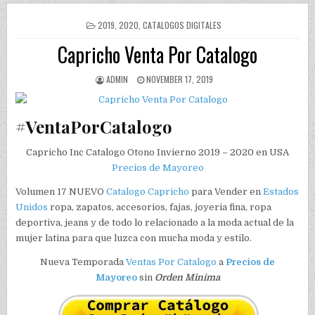
POSTED IN
2019
,
2020
,
CATALOGOS DIGITALES
Capricho Venta Por Catalogo
AUTHOR:
PUBLISHED DATE:
ADMIN
NOVEMBER 17, 2019
#VentaPorCatalogo
Capricho Inc Catalogo Otono Invierno 2019 – 2020 en USA
Precios de Mayoreo
Volumen 17 NUEVO
Catalogo
Capricho
para Vender en
Estados
Unidos
ropa, zapatos, accesorios, fajas, joyeria fina, ropa
deportiva, jeans y de todo lo relacionado a la moda actual de la
mujer latina para que luzca con mucha moda y estilo.
Nueva Temporada
Ventas Por Catalogo
a
Precios de
Mayoreo
sin
Orden Minima