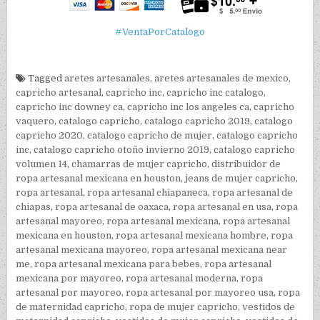
#VentaPorCatalogo
Tagged
aretes artesanales
,
aretes artesanales de mexico
,
capricho artesanal
,
capricho inc
,
capricho inc catalogo
,
capricho inc downey ca
,
capricho inc los angeles ca
,
capricho
vaquero
,
catalogo capricho
,
catalogo capricho 2019
,
catalogo
capricho 2020
,
catalogo capricho de mujer
,
catalogo capricho
inc
,
catalogo capricho otoño invierno 2019
,
catalogo capricho
volumen 14
,
chamarras de mujer capricho
,
distribuidor de
ropa artesanal mexicana en houston
,
jeans de mujer capricho
,
ropa artesanal
,
ropa artesanal chiapaneca
,
ropa artesanal de
chiapas
,
ropa artesanal de oaxaca
,
ropa artesanal en usa
,
ropa
artesanal mayoreo
,
ropa artesanal mexicana
,
ropa artesanal
mexicana en houston
,
ropa artesanal mexicana hombre
,
ropa
artesanal mexicana mayoreo
,
ropa artesanal mexicana near
me
,
ropa artesanal mexicana para bebes
,
ropa artesanal
mexicana por mayoreo
,
ropa artesanal moderna
,
ropa
artesanal por mayoreo
,
ropa artesanal por mayoreo usa
,
ropa
de maternidad capricho
,
ropa de mujer capricho
,
vestidos de