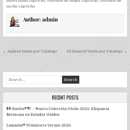
maternidad capricho
,
vestidos de mujer capricho
,
vestidos de
noche capricho
Author:
admin
Post navigation
← Andrea Venta por Catalogo
El General Venta por Catalogo →
Search for:
RECENT POSTS
Ilusión
®️
– Nueva Colección Otoño 2025: Elegancia
Mexicana en Estados Unidos
Lamasini® Primavera Verano 2025