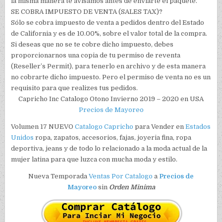
la misma manera te avisamos antes de enviarte el paquete.
SE COBRA IMPUESTO DE VENTA (SALES TAX)?
Sólo se cobra impuesto de venta a pedidos dentro del Estado
de California y es de 10.00%, sobre el valor total de la compra.
Si deseas que no se te cobre dicho impuesto, debes
proporcionarnos una copia de tu permiso de reventa
(Reseller’s Permit), para tenerlo en archivo y de esta manera
no cobrarte dicho impuesto. Pero el permiso de venta no es un
requisito para que realizes tus pedidos.
Capricho Inc Catalogo Otono Invierno 2019 – 2020 en USA
Precios de Mayoreo
Volumen 17 NUEVO
Catalogo
Capricho
para Vender en
Estados
Unidos
ropa, zapatos, accesorios, fajas, joyeria fina, ropa
deportiva, jeans y de todo lo relacionado a la moda actual de la
mujer latina para que luzca con mucha moda y estilo.
Nueva Temporada
Ventas Por Catalogo
a
Precios de
Mayoreo
sin
Orden Minima