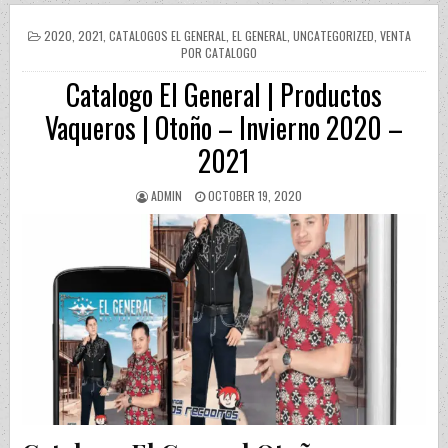
POSTED IN
2020
,
2021
,
CATALOGOS EL GENERAL
,
EL GENERAL
,
UNCATEGORIZED
,
VENTA
POR CATALOGO
Catalogo El General | Productos
Vaqueros | Otoño – Invierno 2020 –
2021
AUTHOR:
PUBLISHED DATE:
ADMIN
OCTOBER 19, 2020