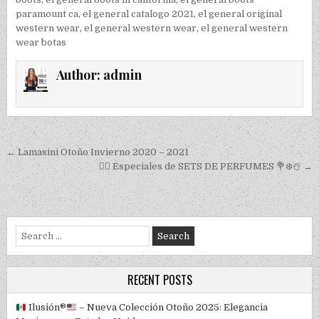
paramount ca
,
el general catalogo 2021
,
el general original
western wear
,
el general western wear
,
el general western
wear botas
Author:
admin
Post navigation
← Lamasini Otoño Invierno 2020 – 2021
🙋‍♂️ Especiales de SETS DE PERFUMES 💐❄️☃️ →
Search for:
RECENT POSTS
Ilusión
®️
– Nueva Colección Otoño 2025: Elegancia