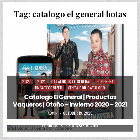
Tag:
catalogo el general botas
2020
2021
CATALOGOS EL GENERAL
EL GENERAL
Posted in
UNCATEGORIZED
VENTA POR CATALOGO
Catalogo El General | Productos
Vaqueros | Otoño – Invierno 2020 – 2021
2019
2020
CATALOGOS DIGITALES
Posted in
AUTHOR:
PUBLISHED DATE:
ADMIN
OCTOBER 19, 2020
El General Venta por Catalogo
AUTHOR:
PUBLISHED DATE:
EXPORTADOR
NOVEMBER 18, 2019