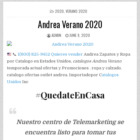
POSTED IN
2020
,
VERANO 2020
Andrea Verano 2020
AUTHOR:
PUBLISHED DATE:
ADMIN
JUNE 9, 2020
📞
1(800) 825-9452
Quieres vender
Andrea Zapatos y Ropa
por Catalogo en Estados Unidos,
catalogos Andrea Verano
temporada actual ofertas y Promociones . ropa y calzado.
catalogo ofertas outlet andrea. Importadopor C
atalogos
Unidos
Inc
#QuedateEnCasa
Nuestro centro de Telemarketing se
encuentra listo para tomar tus