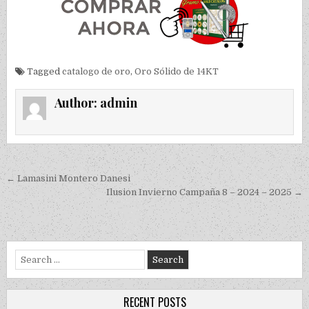
Tagged
catalogo de oro
,
Oro Sólido de 14KT
Author:
admin
Post navigation
← Lamasini Montero Danesi
Ilusion Invierno Campaña 8 – 2024 – 2025 →
Search for:
RECENT POSTS