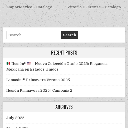
Post navigation
← ImporMexico – Catalogo
Vittorio D Firenze – Catalogo →
Search for:
RECENT POSTS
Ilusión
®️
– Nueva Colección Otoño 2025: Elegancia
Mexicana en Estados Unidos
Lamasini® Primavera Verano 2025
Ilusión Primavera 2025 | Campaña 2
ARCHIVES
July 2025