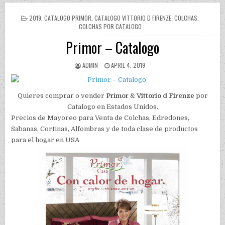
POSTED IN
2019
,
CATALOGO PRIMOR
,
CATALOGO VITTORIO D FIRENZE
,
COLCHAS
,
COLCHAS POR CATALOGO
Primor – Catalogo
AUTHOR:
PUBLISHED DATE:
ADMIN
APRIL 4, 2019
Quieres comprar o vender
Primor
&
Vittorio d Firenze
por
Catalogo en Estados Unidos.
Precios de Mayoreo para Venta de Colchas, Edredones,
Sabanas, Cortinas, Alfombras y de toda clase de productos
para el hogar en USA