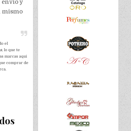
 envio y
el mismo
do el
as
, lo que te
as marcas aqui
 que comprar de
rca.
idos