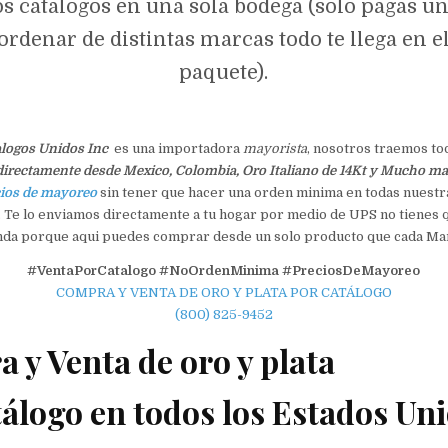
os catalogos en una sola bodega (solo pagas un
ordenar de distintas marcas todo te llega en 
paquete).
alogos Unidos Inc
es una importadora
mayorista
, nosotros traemos to
directamente desde Mexico, Colombia, Oro Italiano de 14Kt y Mucho m
ios de mayoreo
sin tener que hacer una orden minima en todas nuestr
 Te lo enviamos directamente a tu hogar por medio de UPS no tienes
nda porque aqui puedes comprar desde un solo producto que cada Ma
#VentaPorCatalogo
#NoOrdenMinima
#PreciosDeMayoreo
COMPRA Y VENTA DE ORO Y PLATA POR CATÁLOGO
(800) 825-9452
 y Venta de oro y plata
tálogo en todos los Estados Un