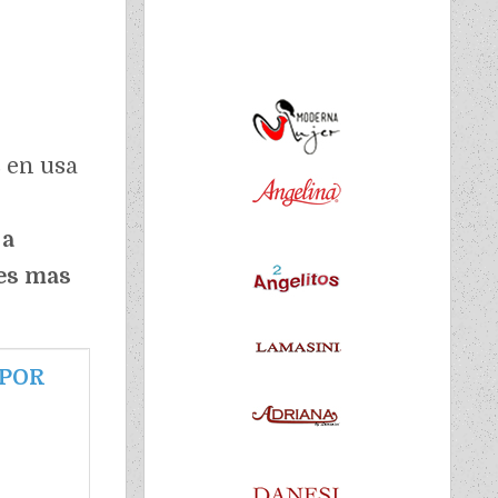
 en usa
 a
es mas
 POR