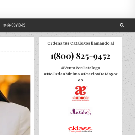
🦠😷 COVID-19
Ordena tus Catalogos llamando al
1(800) 825-9452
#VentaPorCatalogo
#NoOrdenMinima
#PreciosDeMayor
eo