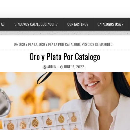
FAQ
↘ NUEVOS CATALOGOS AQUI ↙
CONTACTENOS
CATALOGOS USA ?
POSTED IN
ORO Y PLATA
,
ORO Y PLATA POR CATALOGO
,
PRECIOS DE MAYOREO
Oro y Plata Por Catalogo
AUTHOR:
PUBLISHED DATE:
ADMIN
JUNE 15, 2022