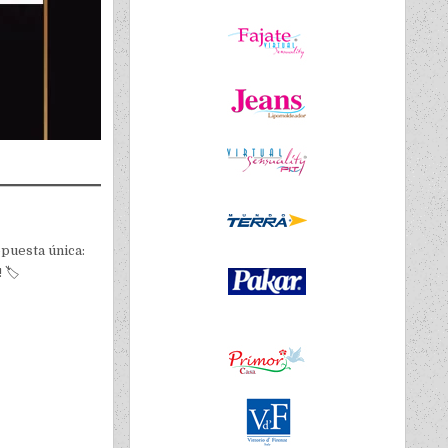
opuesta única:
🏷️