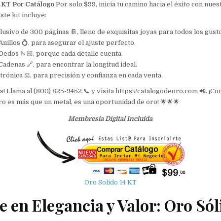
4KT Por Catálogo
Por solo $99, inicia tu camino hacia el éxito con nuest
ste kit incluye:
lusivo de 300 páginas 📔, lleno de exquisitas joyas para todos los gust
nillos 💍, para asegurar el ajuste perfecto.
edos 🫰🏻, porque cada detalle cuenta.
adenas 🔗, para encontrar la longitud ideal.
trónica ⚖, para precisión y confianza en cada venta.
! Llama al (800) 825-9452 📞 y visita https://catalogodeoro.com 📲. ¡Co
oro es más que un metal, es una oportunidad de oro! 🌟🌟🌟
Membresia Digital Incluida
Oro Solido 14 KT
e en Elegancia y Valor: Oro Sól