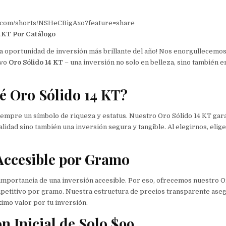
e.com/shorts/NSHeCBigAxo?feature=share
4KT Por Catálogo
la oportunidad de inversión más brillante del año! Nos enorgullecemo
ivo
Oro Sólido 14 KT
– una inversión no solo en belleza, sino también e
é Oro Sólido 14 KT?
siempre un símbolo de riqueza y estatus. Nuestro Oro Sólido 14 KT gar
lidad sino también una inversión segura y tangible. Al elegirnos, elige
Accesible por Gramo
mportancia de una inversión accesible. Por eso, ofrecemos nuestro O
mpetitivo por gramo. Nuestra estructura de precios transparente ase
imo valor por tu inversión.
ón Inicial de Solo $99