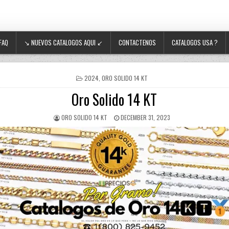
FAQ
↘ NUEVOS CATALOGOS AQUI ↙
CONTACTENOS
CATALOGOS USA ?
POSTED IN
2024
,
ORO SOLIDO 14 KT
Oro Solido 14 KT
AUTHOR:
PUBLISHED DATE:
ORO SOLIDO 14 KT
DECEMBER 31, 2023