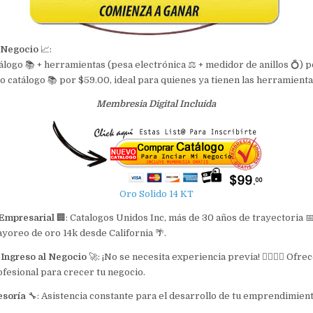
 Negocio
📈:
tálogo 📚 + herramientas (pesa electrónica ⚖️ + medidor de anillos 💍) p
lo catálogo 📚 por $59.00, ideal para quienes ya tienen las herramienta
Membresia Digital Incluida
Oro Solido 14 KT
 Empresarial
🏢: Catalogos Unidos Inc, más de 30 años de trayectoria 📅
yoreo de oro 14k desde California 🌴.
 Ingreso al Negocio
🚀: ¡No se necesita experiencia previa! 🙅‍♀️🙅‍♂️ Of
ofesional para crecer tu negocio.
esoría
🔧: Asistencia constante para el desarrollo de tu emprendimient