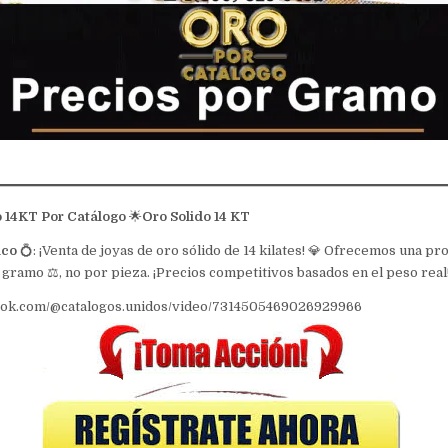
 14KT Por Catálogo
🌟
Oro Solido 14 KT
ico
💍: ¡Venta de joyas de oro sólido de 14 kilates! 💎 Ofrecemos una pr
gramo ⚖️, no por pieza. ¡Precios competitivos basados en el peso real! 
ktok.com/@catalogos.unidos/video/7314505469026929966