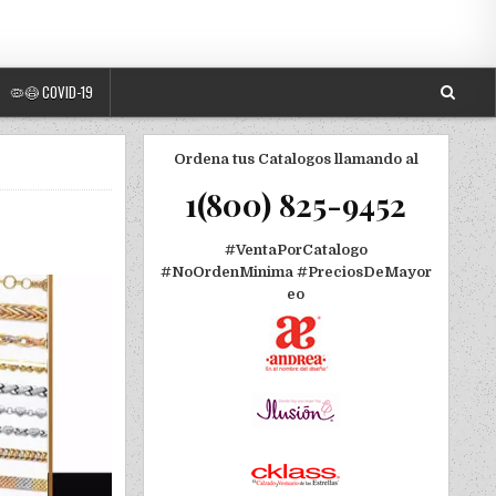
🦠😷 COVID-19
Ordena tus Catalogos llamando al
1(800) 825-9452
#VentaPorCatalogo
#NoOrdenMinima
#PreciosDeMayor
eo