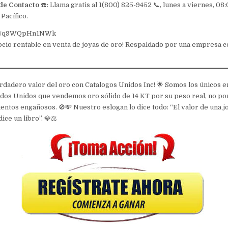
de Contacto
☎️: Llama gratis al 1(800) 825-9452 📞, lunes a viernes, 0
Pacífico.
.be/q9WQpHn1NWk
egocio rentable en venta de joyas de oro! Respaldado por una empresa c
rdadero valor del oro con Catalogos Unidos Inc! 🌟 Somos los únicos 
dos Unidos que vendemos oro sólido de 14 KT por su peso real, no po
uentos engañosos. 🚫💸 Nuestro eslogan lo dice todo: “El valor de una j
ice un libro”. 💎⚖️