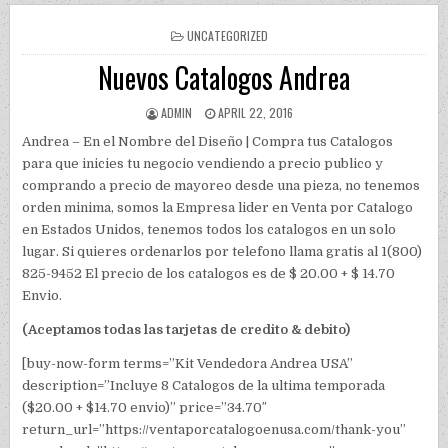
POSTED IN
UNCATEGORIZED
Nuevos Catalogos Andrea
AUTHOR:
PUBLISHED DATE:
ADMIN
APRIL 22, 2016
Andrea – En el Nombre del Diseño | Compra tus Catalogos
para que inicies tu negocio vendiendo a precio publico y
comprando a precio de mayoreo desde una pieza, no tenemos
orden minima, somos la Empresa lider en Venta por Catalogo
en Estados Unidos, tenemos todos los catalogos en un solo
lugar. Si quieres ordenarlos por telefono llama gratis al 1(800)
825-9452 El precio de los catalogos es de $ 20.00 + $ 14.70
Envio.
(Aceptamos todas las tarjetas de credito & debito)
[buy-now-form terms=”Kit Vendedora Andrea USA”
description=”Incluye 8 Catalogos de la ultima temporada
($20.00 + $14.70 envio)” price=”34.70″
return_url=”https://ventaporcatalogoenusa.com/thank-you”