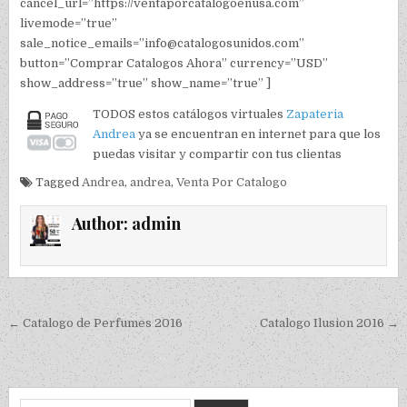
cancel_url=”https://ventaporcatalogoenusa.com”
livemode=”true”
sale_notice_emails=”info@catalogosunidos.com”
button=”Comprar Catalogos Ahora” currency=”USD”
show_address=”true” show_name=”true” ]
TODOS estos catálogos virtuales
Zapateria
Andrea
ya se encuentran en internet para que los
puedas visitar y compartir con tus clientas
Tagged
Andrea
,
andrea
,
Venta Por Catalogo
Author:
admin
Post navigation
← Catalogo de Perfumes 2016
Catalogo Ilusion 2016 →
Search for: