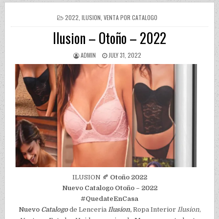
POSTED IN
2022
,
ILUSION
,
VENTA POR CATALOGO
Ilusion – Otoño – 2022
AUTHOR:
PUBLISHED DATE:
ADMIN
JULY 31, 2022
ILUSION 🍂
Otoño 2022
Nuevo Catalogo Otoño – 2022
#QuedateEnCasa
Nuevo
Catalogo
de Lenceria
Ilusion
,
Ropa Interior
Ilusion
,