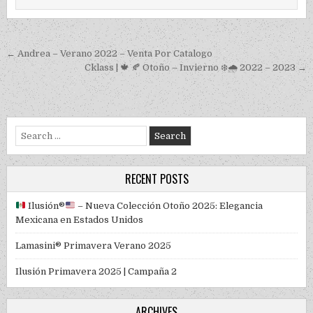
Post navigation
← Andrea – Verano 2022 – Venta Por Catalogo
Cklass | 🍁 🍂 Otoño – Invierno ❄️🌧️ 2022 – 2023 →
Search for:
RECENT POSTS
Ilusión
®️
– Nueva Colección Otoño 2025: Elegancia
Mexicana en Estados Unidos
Lamasini® Primavera Verano 2025
Ilusión Primavera 2025 | Campaña 2
ARCHIVES