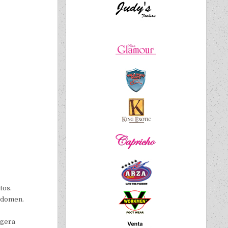
tos.
bdomen.
igera