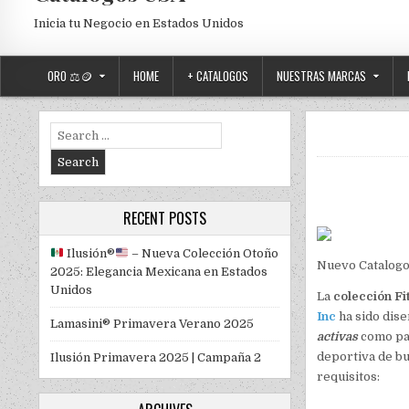
Inicia tu Negocio en Estados Unidos
ORO ⚖️🪙
HOME
+ CATALOGOS
NUESTRAS MARCAS
Search for:
RECENT POSTS
Ilusión
®️
– Nueva Colección Otoño
Nuevo Catalogo
2025: Elegancia Mexicana en Estados
Unidos
La
colección Fi
Inc
ha sido dise
Lamasini® Primavera Verano 2025
activas
como pa
deportiva de bu
Ilusión Primavera 2025 | Campaña 2
requisitos: