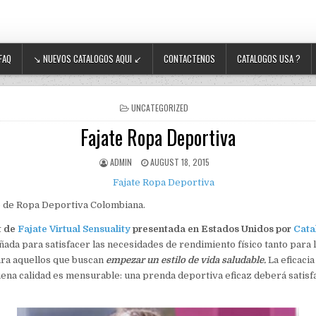
FAQ
↘ NUEVOS CATALOGOS AQUI ↙
CONTACTENOS
CATALOGOS USA ?
POSTED IN
UNCATEGORIZED
Fajate Ropa Deportiva
AUTHOR:
PUBLISHED DATE:
ADMIN
AUGUST 18, 2015
 de Ropa Deportiva Colombiana.
t de
Fajate Virtual Sensuality
presentada en Estados Unidos por
Cata
ñada para satisfacer las necesidades de rendimiento físico tanto para 
ra aquellos que buscan
empezar un estilo de vida saludable.
La eficacia
ena calidad es mensurable: una prenda deportiva eficaz deberá satisf