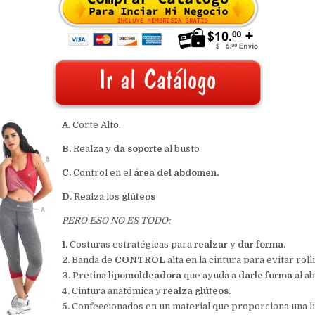
A.
Corte Alto.
B.
Realza y
da soporte
al busto
C.
Control en el
área del abdomen.
D.
Realza los
glúteos
PERO ESO NO ES TODO:
1.
Costuras estratégicas para
realzar
y
dar forma.
2.
Banda de
CONTROL
alta en la cintura para evitar rolli
3.
Pretina
lipomoldeadora
que ayuda a
darle forma
al a
4.
Cintura anatómica y
realza glúteos.
5.
Confeccionados en un material que proporciona una l