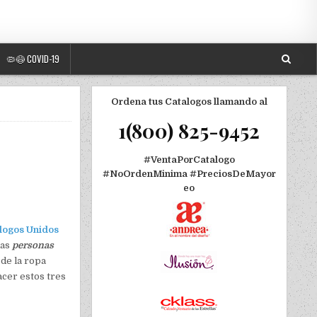
🦠😷 COVID-19
Ordena tus Catalogos llamando al
1(800) 825-9452
#VentaPorCatalogo
#NoOrdenMinima
#PreciosDeMayor
eo
logos Unidos
las
personas
 de la ropa
acer estos tres