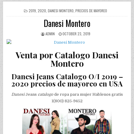
POSTED IN
2019
,
2020
,
DANESI MONTERO
,
PRECIOS DE MAYOREO
Danesi Montero
AUTHOR:
PUBLISHED DATE:
ADMIN
OCTOBER 23, 2019
Venta por Catalogo Danesi
Montero
Danesi Jeans Catalogo O/I 2019 –
2020 precios de mayoreo en USA
Danesi
Jeans
catalogo
de ropa para mujer Hablenos gratis
1(800) 825-9452