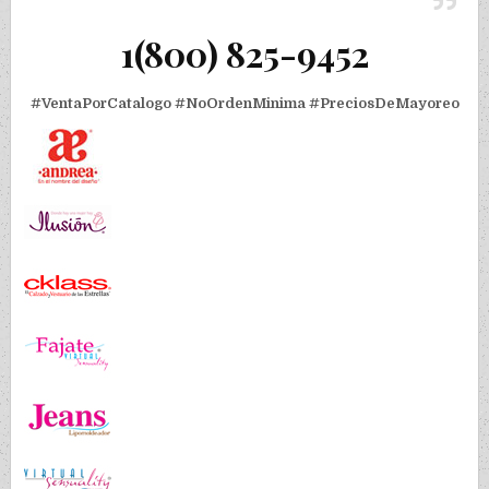
1(800) 825-9452
#VentaPorCatalogo
#NoOrdenMinima
#PreciosDeMayoreo