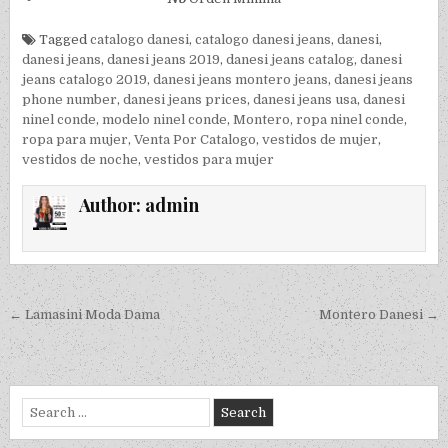
Tagged
catalogo danesi
,
catalogo danesi jeans
,
danesi
,
danesi jeans
,
danesi jeans 2019
,
danesi jeans catalog
,
danesi
jeans catalogo 2019
,
danesi jeans montero jeans
,
danesi jeans
phone number
,
danesi jeans prices
,
danesi jeans usa
,
danesi
ninel conde
,
modelo ninel conde
,
Montero
,
ropa ninel conde
,
ropa para mujer
,
Venta Por Catalogo
,
vestidos de mujer
,
vestidos de noche
,
vestidos para mujer
Author:
admin
Post navigation
← Lamasini Moda Dama
Montero Danesi →
Search for: