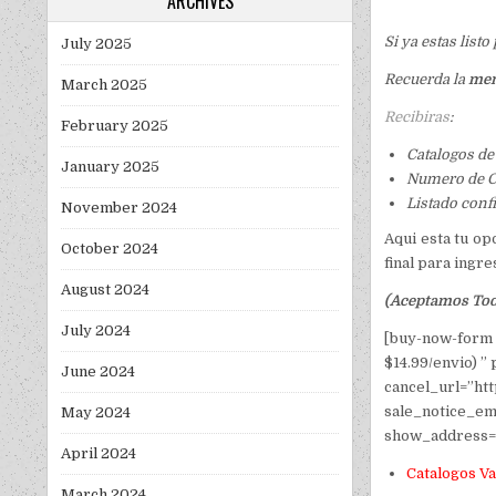
ARCHIVES
Si ya estas list
July 2025
Recuerda la
mem
March 2025
Recibiras
:
February 2025
Catalogos de
January 2025
Numero de C
Listado conf
November 2024
Aqui esta tu op
October 2024
final para ingr
August 2024
(Aceptamos Toda
July 2024
[buy-now-form 
$14.99/envio) ”
June 2024
cancel_url=”ht
sale_notice_em
May 2024
show_address=
April 2024
Catalogos Va
March 2024