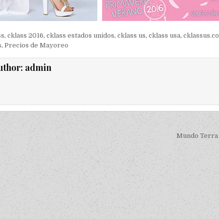
ss
,
cklass 2016
,
cklass estados unidos
,
cklass us
,
cklass usa
,
cklassus.c
s
,
Precios de Mayoreo
uthor:
admin
igation
Mundo Terra 