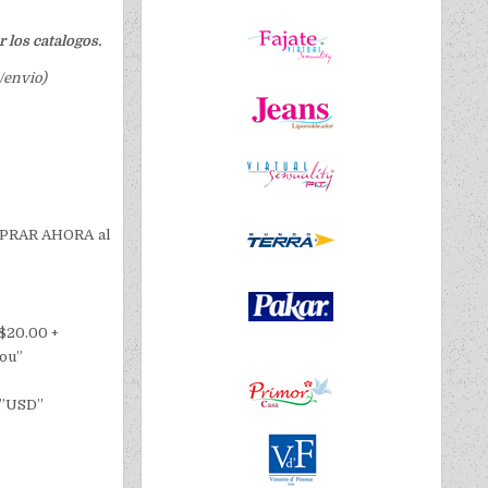
 los catalogos.
/envio)
COMPRAR AHORA al
$20.00 +
you”
=”USD”