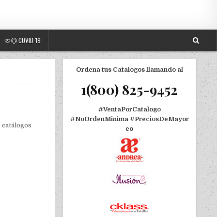
🦠😷 COVID-19
Ordena tus Catalogos llamando al
1(800) 825-9452
#VentaPorCatalogo
#NoOrdenMinima
#PreciosDeMayor
 catálogos
eo