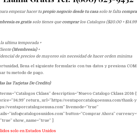
o para empezar hacer tu
propio negocio desde tu casa
solo te falta
comprar
bresia es gratis
solo tienes que
comprar
los Catalogos ($20.00 + $14.99
 la ultima temporada +
liente
(Membresia)
+
idencial de precios de mayoreo sin necesidad de hacer orden minima
ortunidad, llena el siguiente formulario con tus datos y presiona 
esar tu metodo de pago.
s las Tarjetas De Credito)
terms=”Catalogos Cklass” description=”Nuevo Catalogo Cklass 2016 (
 price=”34.99″ return_url=”https://ventaporcatalogoenusa.com/thank-
tps://ventaporcatalogoenusa.com” livemode=”true”
ails=”info@catalogosunidos.com” button=”Comprar Ahora” currency
”true” show_name=”true” ]
lidos solo en Estados Unidos