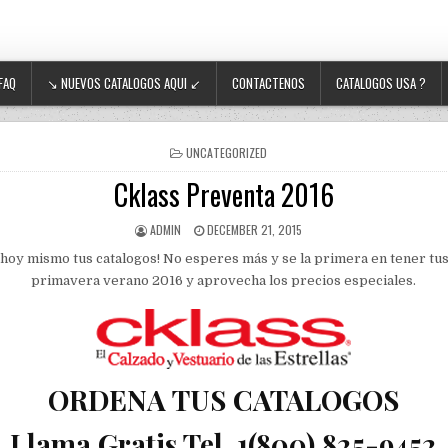
FAQ
↘ NUEVOS CATALOGOS AQUI ↙
CONTACTENOS
CATALOGOS USA ?
POSTED IN
UNCATEGORIZED
Cklass Preventa 2016
AUTHOR:
PUBLISHED DATE:
ADMIN
DECEMBER 21, 2015
 hoy mismo tus catalogos! No esperes más y se la primera en tener tus
primavera verano 2016 y aprovecha los precios especiales.
ORDENA TUS CATALOGOS
Llama Gratis Tel. 1(800) 825-9452