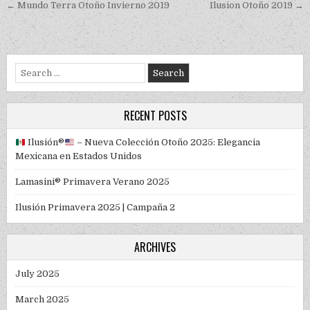
Post navigation
← Mundo Terra Otoño Invierno 2019
Ilusion Otoño 2019 →
Search for:
RECENT POSTS
Ilusión
®️
– Nueva Colección Otoño 2025: Elegancia
Mexicana en Estados Unidos
Lamasini® Primavera Verano 2025
Ilusión Primavera 2025 | Campaña 2
ARCHIVES
July 2025
March 2025