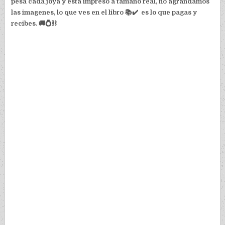
pesa cada joya y esta impreso a tamaño real, no agrandamos
las imagenes, lo que ves en el libro 📚✔️ es lo que pagas y
recibes. 🚚💍⛓️