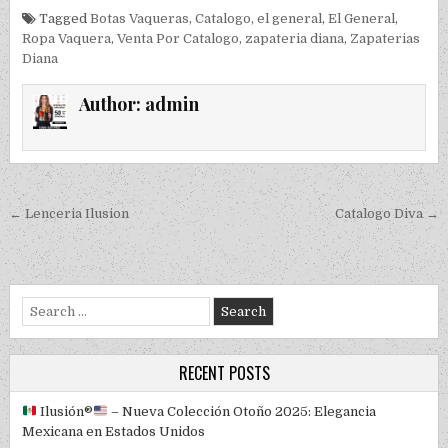
Tagged
Botas Vaqueras
,
Catalogo
,
el general
,
El General
,
Ropa Vaquera
,
Venta Por Catalogo
,
zapateria diana
,
Zapaterias
Diana
Author:
admin
Post navigation
← Lenceria Ilusion
Catalogo Diva →
Search for:
RECENT POSTS
Ilusión
®️
– Nueva Colección Otoño 2025: Elegancia
Mexicana en Estados Unidos