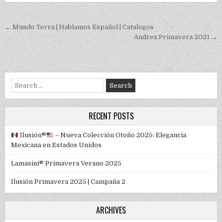
Post navigation
← Mundo Terra | Hablamos Español | Catalogos
Andrea Primavera 2021 →
Search for:
RECENT POSTS
Ilusión
®️
– Nueva Colección Otoño 2025: Elegancia
Mexicana en Estados Unidos
Lamasini® Primavera Verano 2025
Ilusión Primavera 2025 | Campaña 2
ARCHIVES