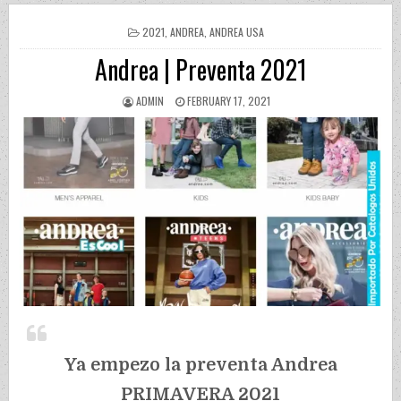
POSTED IN
2021
,
ANDREA
,
ANDREA USA
Andrea | Preventa 2021
AUTHOR:
PUBLISHED DATE:
ADMIN
FEBRUARY 17, 2021
Ya empezo la preventa Andrea
PRIMAVERA 2021