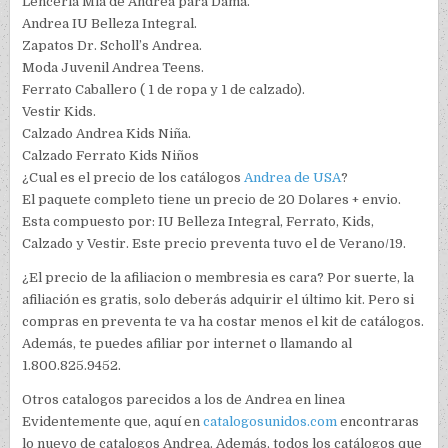
Lenceria Mia de Andrea para Dama.
Andrea IU Belleza Integral.
Zapatos Dr. Scholl’s Andrea.
Moda Juvenil Andrea Teens.
Ferrato Caballero ( 1 de ropa y 1 de calzado).
Vestir Kids.
Calzado Andrea Kids Niña.
Calzado Ferrato Kids Niños
¿Cual es el precio de los catálogos
Andrea de USA
?
El paquete completo tiene un precio de 20 Dolares + envio.
Esta compuesto por: IU Belleza Integral, Ferrato, Kids,
Calzado y Vestir. Este precio preventa tuvo el de Verano/19.
¿El precio de la afiliacion o membresia es cara? Por suerte, la
afiliación es gratis, solo deberás adquirir el último kit. Pero si
compras en preventa te va ha costar menos el kit de catálogos.
Además, te puedes afiliar por internet o llamando al
1.800.825.9452.
Otros catalogos parecidos a los de Andrea en linea
Evidentemente que, aquí en
catalogosunidos.com
encontraras
lo nuevo de catalogos Andrea. Además, todos los catálogos que