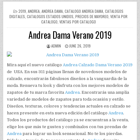
POSTED IN
2019
,
ANDREA
,
ANDREA DAMA
,
CATALOGO ANDREA DAMA
,
CATALOGOS
DIGITALES
,
CATALOGOS ESTADOS UNIDOS
,
PRECIOS DE MAYOREO
,
VENTA POR
CATALOGO
,
VENTAS POR CATALOGO
Andrea Dama Verano 2019
AUTHOR:
PUBLISHED DATE:
ADMIN
JUNE 26, 2019
Mira aquí el nuevo catálogo
Andrea Calzado Dama Verano 2019
de USA. En sus 311 páginas llenas de novedosos modelos de
calzado, encontrarás fabulosos diseños a la vanguardia de la
moda. Renueva tu look y disfruta con los mejores modelos de
zapatos de tu marca favorita
Andrea
. Encontrarás una amplia
variedad de modelos de zapatos para toda ocasión y estilo.
Diseños, texturas, colores y tendencias actuales en calzado se
hacen presente en esta nueva edición del catálogo
Andrea
.
Todos los productos del catálogo ya se encuentran a la venta,
elige los que más te gusten y combínalos con tus prendas de
Andrea
para lograr un look sensacional. No te los pierdas.