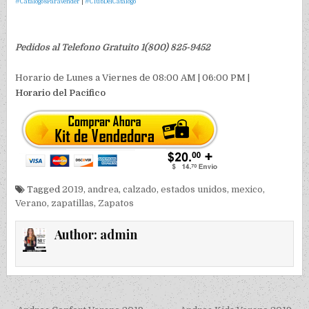
#CatalogosParaVender
|
#ClubDelCatalogo
Pedidos al Telefono Gratuito 1(800) 825-9452
Horario de Lunes a Viernes de 08:00 AM | 06:00 PM |
Horario del Pacifico
Tagged
2019
,
andrea
,
calzado
,
estados unidos
,
mexico
,
Verano
,
zapatillas
,
Zapatos
Author:
admin