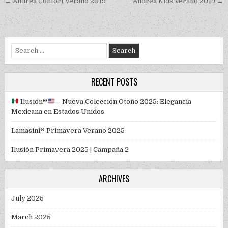
Post navigation
← Andrea Confort Verano 2019
Andrea Kids Verano 2019 →
Search for:
RECENT POSTS
Ilusión
®️
– Nueva Colección Otoño 2025: Elegancia
Mexicana en Estados Unidos
Lamasini® Primavera Verano 2025
Ilusión Primavera 2025 | Campaña 2
ARCHIVES
July 2025
March 2025