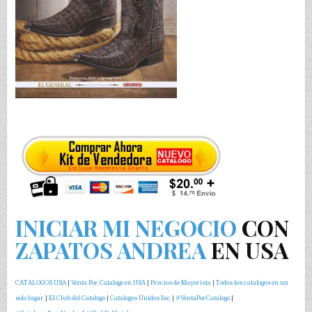
INICIAR MI NEGOCIO
CON
ZAPATOS ANDREA
EN USA
CATALOGOS USA
|
Venta Por Catalogo en USA
|
Precios de Mayorista
|
Todos los catalogos en un
solo lugar
|
El Club del Catalogo
|
Catalogos Unidos Inc
|
#VentaPorCatalogo
|