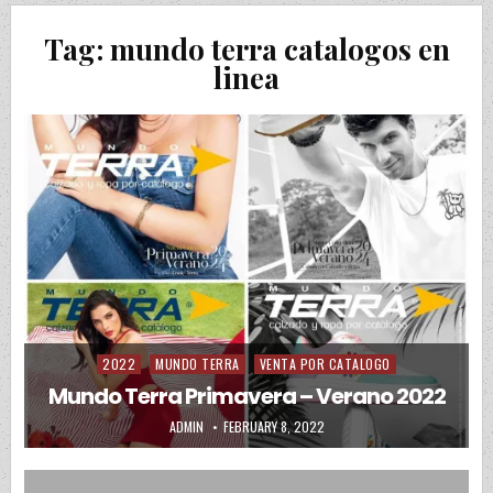
Tag:
mundo terra catalogos en
linea
2022
MUNDO TERRA
VENTA POR CATALOGO
Posted in
Mundo Terra Primavera – Verano 2022
AUTHOR:
PUBLISHED DATE:
ADMIN
FEBRUARY 8, 2022