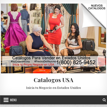
Skip to content
Catalogos USA
Inicia tu Negocio en Estados Unidos
MENU
2019
CATALOGOS PARA VENDER
COLOMBIA Y SU MODA
FAJAS
Posted in