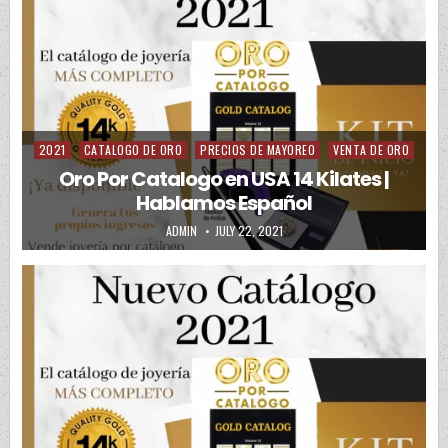
2021
CATALOGO DE ORO
PRECIOS DE MAYOREO
VENTA DE ORO
Posted in
Oro Por Catalogo en USA 14 Kilates |
Hablamos Español
AUTHOR:
PUBLISHED DATE:
ADMIN
JULY 22, 2021