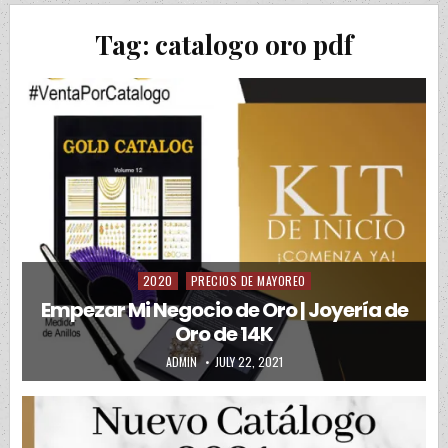
Tag:
catalogo oro pdf
2020
PRECIOS DE MAYOREO
Posted in
Empezar Mi Negocio de Oro | Joyería de
Oro de 14K
AUTHOR:
PUBLISHED DATE:
ADMIN
JULY 22, 2021