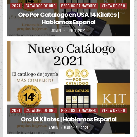
2021
CATALOGO DE ORO
PRECIOS DE MAYOREO
VENTA DE ORO
Posted in
Oro Por Catalogo en USA 14 Kilates |
Hablamos Español
AUTHOR:
PUBLISHED DATE:
ADMIN
JUNE 3, 2021
2021
CATALOGO DE ORO
PRECIOS DE MAYOREO
VENTA DE ORO
Posted in
Oro 14 Kilates | Hablamos Español
AUTHOR:
PUBLISHED DATE:
ADMIN
MARCH 31, 2021