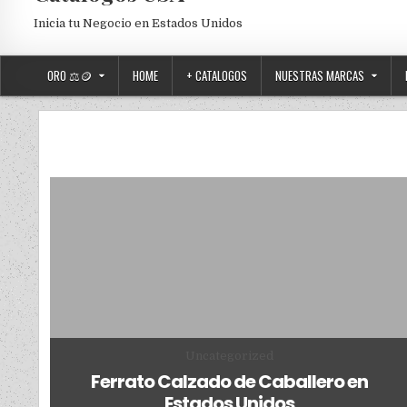
Inicia tu Negocio en Estados Unidos
ORO ⚖️🪙
HOME
+ CATALOGOS
NUESTRAS MARCAS
Posted in
Uncategorized
Ferrato Calzado de Caballero en
Estados Unidos