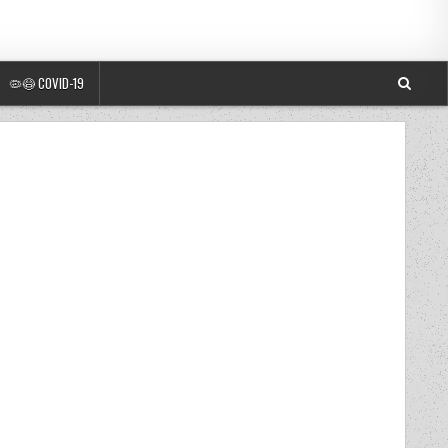
🦠😷 COVID-19