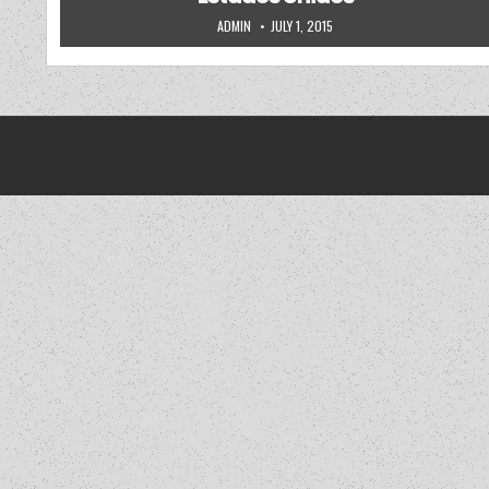
AUTHOR:
PUBLISHED DATE:
ADMIN
JULY 1, 2015