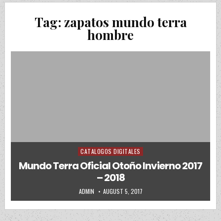
Tag:
zapatos mundo terra
hombre
CATALOGOS DIGITALES
Posted in
Mundo Terra Oficial Otoño Invierno 2017
– 2018
AUTHOR:
PUBLISHED DATE:
ADMIN
AUGUST 5, 2017