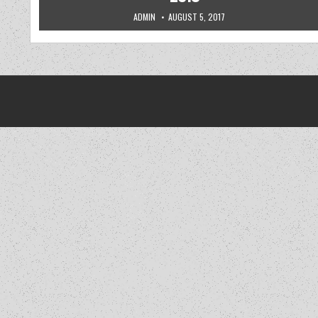
AUTHOR:
PUBLISHED DATE:
ADMIN
AUGUST 5, 2017