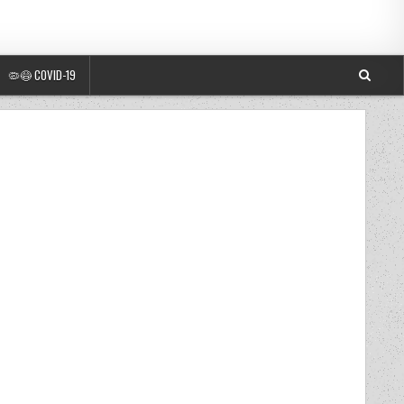
🦠😷 COVID-19