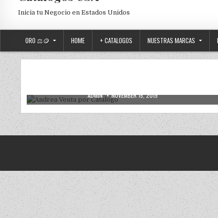
Inicia tu Negocio en Estados Unidos
ORO ⚖️🪙
HOME
+ CATALOGOS
NUESTRAS MARCAS
2019
2020
ANDREA
ANDREA USA
NUEVOS
Posted in
Andrea Venta por Catalogo
AUTHOR:
PUBLISHED DATE:
ADMIN
NOVEMBER 15, 2019