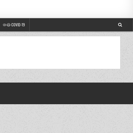
🦠😷 COVID-19