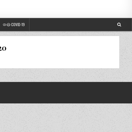
🦠😷 COVID-19
20