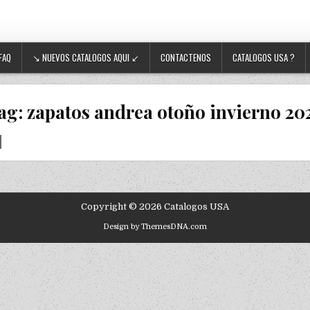
FAQ
↘ NUEVOS CATALOGOS AQUI ↙
CONTACTENOS
CATALOGOS USA ?
ag:
zapatos andrea otoño invierno 20
Copyright © 2026 Catalogos USA
Design by ThemesDNA.com