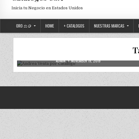
Inicia tu Negocio en Estados Unidos
ORO ⚖️🪙
HOME
+ CATALOGOS
NUESTRAS MARCAS
2019
2020
ANDREA
ANDREA USA
NUEVOS
Posted in
T
Andrea Venta por Catalogo
AUTHOR:
PUBLISHED DATE:
ADMIN
NOVEMBER 15, 2019