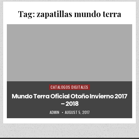
Tag:
zapatillas mundo terra
CATALOGOS DIGITALES
Posted in
Mundo Terra Oficial Otoño Invierno 2017
– 2018
AUTHOR:
PUBLISHED DATE:
ADMIN
AUGUST 5, 2017