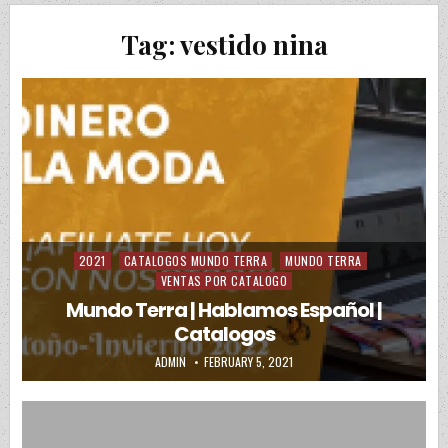
Tag:
vestido nina
2021
CATALOGOS MUNDO TERRA
MUNDO TERRA
Posted in
VENTAS POR CATALOGO
Mundo Terra | Hablamos Español |
Catalogos
AUTHOR:
PUBLISHED DATE:
ADMIN
FEBRUARY 5, 2021