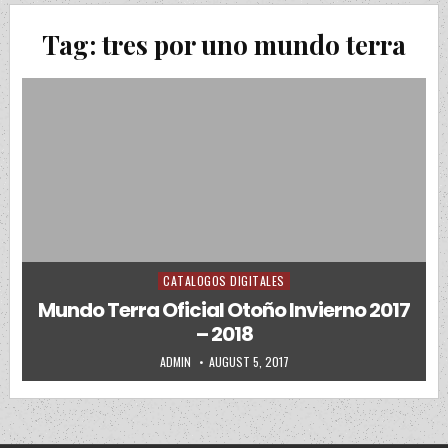
Tag:
tres por uno mundo terra
CATALOGOS DIGITALES
Posted in
Mundo Terra Oficial Otoño Invierno 2017
– 2018
AUTHOR:
PUBLISHED DATE:
ADMIN
AUGUST 5, 2017