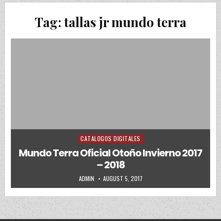
Tag:
tallas jr mundo terra
CATALOGOS DIGITALES
Posted in
Mundo Terra Oficial Otoño Invierno 2017
– 2018
AUTHOR:
PUBLISHED DATE:
ADMIN
AUGUST 5, 2017