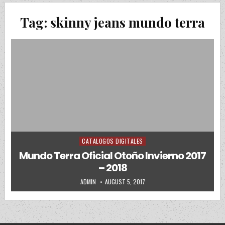
Tag:
skinny jeans mundo terra
CATALOGOS DIGITALES
Posted in
Mundo Terra Oficial Otoño Invierno 2017
– 2018
AUTHOR:
PUBLISHED DATE:
ADMIN
AUGUST 5, 2017