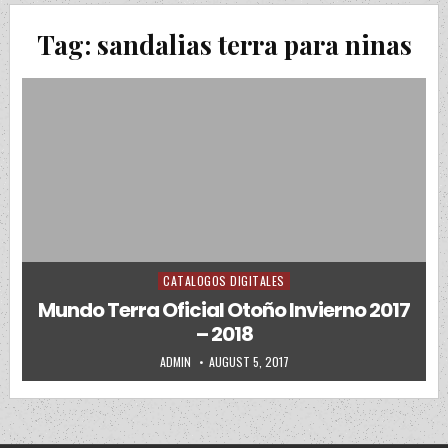
Tag:
sandalias terra para ninas
CATALOGOS DIGITALES
Posted in
Mundo Terra Oficial Otoño Invierno 2017
– 2018
AUTHOR:
PUBLISHED DATE:
ADMIN
AUGUST 5, 2017