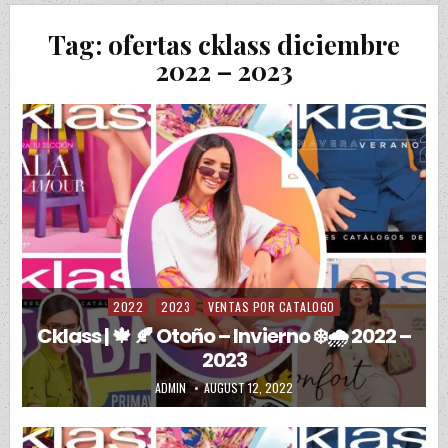
Tag:
ofertas cklass diciembre
2022 – 2023
2022
2023
VENTAS POR CATALOGO
Posted in
Cklass | 🍁 🍂 Otoño – Invierno ❄️🌧️ 2022 –
2023
AUTHOR:
PUBLISHED DATE:
ADMIN
AUGUST 12, 2022