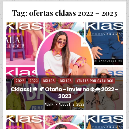
Tag:
ofertas cklass 2022 – 2023
2022
2023
CKLASS
CKLASS
VENTAS POR CATALOGO
Posted in
Cklass | 🍁 🍂 Otoño – Invierno ❄️🌧️ 2022 –
2023
AUTHOR:
PUBLISHED DATE:
ADMIN
AUGUST 12, 2022